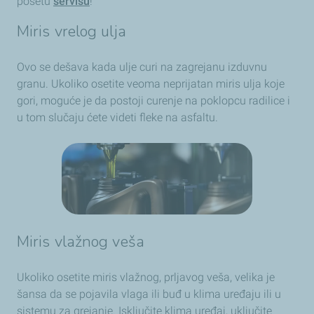
posetu
servisu
!
Miris vrelog ulja
Ovo se dešava kada ulje curi na zagrejanu izduvnu
granu. Ukoliko osetite veoma neprijatan miris ulja koje
gori, moguće je da postoji curenje na poklopcu radilice i
u tom slučaju ćete videti fleke na asfaltu.
Miris vlažnog veša
Ukoliko osetite miris vlažnog, prljavog veša, velika je
šansa da se pojavila vlaga ili buđ u klima uređaju ili u
sistemu za grejanje. Isključite klima uređaj, uključite