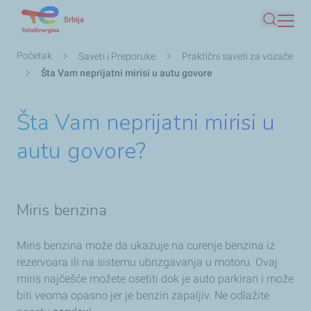
Skip
Srbija
Pretraga
to
main
Мрвице
Početak
Saveti i Preporuke
Praktični saveti za vozače
content
Šta Vam neprijatni mirisi u autu govore
Šta Vam neprijatni mirisi u
autu govore?
Miris benzina
Miris benzina može da ukazuje na curenje benzina iz
rezervoara ili na sistemu ubrizgavanja u motoru. Ovaj
miris najčešće možete osetiti dok je auto parkiran i može
biti veoma opasno jer je benzin zapaljiv. Ne odlažite