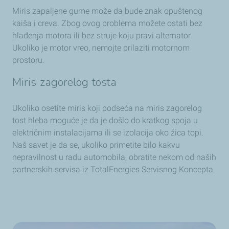
Miris zapaljene gume može da bude znak opuštenog
kaiša i creva. Zbog ovog problema možete ostati bez
hlađenja motora ili bez struje koju pravi alternator.
Ukoliko je motor vreo, nemojte prilaziti motornom
prostoru.
Miris zagorelog tosta
Ukoliko osetite miris koji podseća na miris zagorelog
tost hleba moguće je da je došlo do kratkog spoja u
električnim instalacijama ili se izolacija oko žica topi.
Naš savet je da se, ukoliko primetite bilo kakvu
nepravilnost u radu automobila, obratite nekom od naših
partnerskih servisa iz TotalEnergies Servisnog Koncepta.