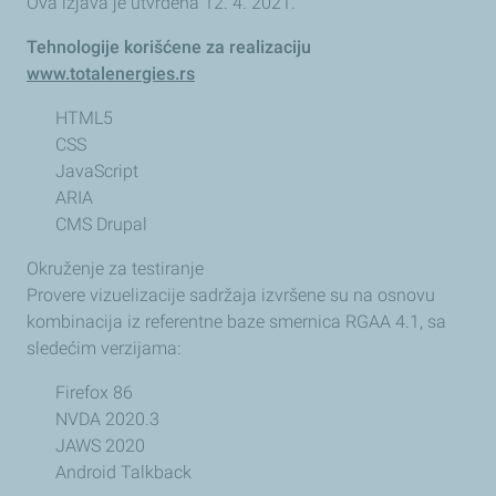
Ova izjava je utvrđena 12. 4. 2021.
Tehnologije korišćene za realizaciju
www.totalenergies.rs
HTML5
CSS
JavaScript
ARIA
CMS Drupal
Okruženje za testiranje
Provere vizuelizacije sadržaja izvršene su na osnovu
kombinacija iz referentne baze smernica RGAA 4.1, sa
sledećim verzijama:
Firefox 86
NVDA 2020.3
JAWS 2020
Android Talkback