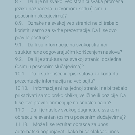
8.7. Da li je na svakoj veb stranici svaka promena
jezika naznačena u izvornom kodu (osim u
posebnim slučajevima)?
8.9. Oznake na svakoj veb stranici ne bi trebalo
koristiti samo za svrhe prezentacije. Da li se ovo
pravilo poštuje?
9.1. Da li su informacije na svakoj stranici
strukturirane odgovarajućim korišćenjem naslova?
9.2. Da li je struktura na svakoj stranici dosledna
(osim u posebnim slučajevima)?
10.1. Da li su korišćeni opisi stilova za kontrolu
prezentacije informacija na veb sajtu?
10.10. Informacije ni na jednoj stranici ne bi trebalo
prikazivati samo preko oblika, veličine ili pozicije. Da
li se ovo pravilo primenjuje na smislen način?
11.9. Da li je naslov svakog dugmeta u svakom
obrascu relevantan (osim u posebnim slučajevima)?
11.13. Može li se rezultat obrasca za unos
automatski popunjavati, kako bi se olakšao unos