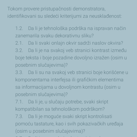
Tokom provere pristupačnosti demonstratora,
identifikovani su sledeći kriterijumi za neusklađenost:
1.2. Da li je tehnološka podrška na ispravan način
zanemarila svaku dekorativnu sliku?
2.1. Da li svaki onlajn okvir sadrži naslov okvira?
3.2. Da li je na svakoj veb stranici kontrast između
boje teksta i boje pozadine dovoljno izražen (osim u
posebnim slučajevima)?
3.3. Da li su na svakoj veb stranici boje korišćene u
komponentama interfejsa ili grafičkim elementima
sa informacijama u dovoljnom kontrastu (osim u
posebnim slučajevima)?
7.1. Da li je, u slučaju potrebe, svaki skript
kompatibilan sa tehnološkom podrškom?
7.3. Da li je moguće svaki skript kontrolisati
pomoću tastature, kao i svih pokazivačkih uređaja
(osim u posebnim slučajevima)?