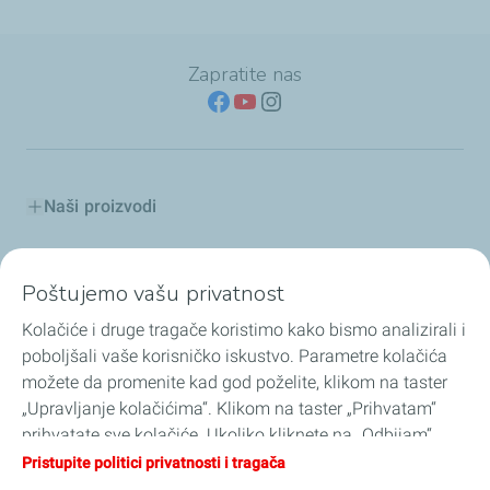
Zapratite nas
Naši proizvodi
TotalEnergies u Srbiji
Poštujemo vašu privatnost
Saveti i Preporuke
Kolačiće i druge tragače koristimo kako bismo analizirali i
poboljšali vaše korisničko iskustvo. Parametre kolačića
Servisni koncept
možete da promenite kad god poželite, klikom na taster
„Upravljanje kolačićima“. Klikom na taster „Prihvatam“
Lub savetnik
prihvatate sve kolačiće. Ukoliko kliknete na „Odbijam“,
koristiće se samo tehnički kolačići neophodni za rad veb
Pristupite politici privatnosti i tragača
TotalEnergies Club
lokacije. Više informacija možete pronaći na stranici