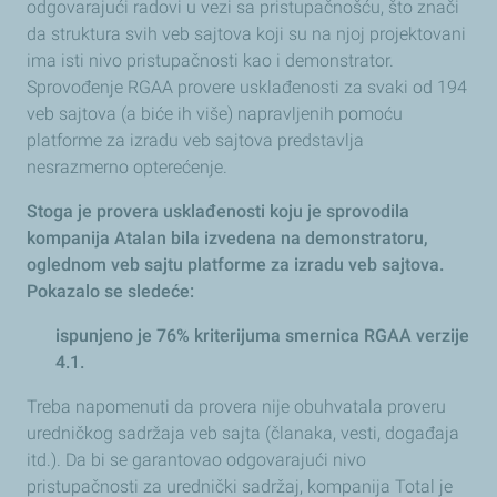
odgovarajući radovi u vezi sa pristupačnošću, što znači
da struktura svih veb sajtova koji su na njoj projektovani
ima isti nivo pristupačnosti kao i demonstrator.
Sprovođenje RGAA provere usklađenosti za svaki od 194
veb sajtova (a biće ih više) napravljenih pomoću
platforme za izradu veb sajtova predstavlja
nesrazmerno opterećenje.
Stoga je provera usklađenosti koju je sprovodila
kompanija Atalan bila izvedena na demonstratoru,
oglednom veb sajtu platforme za izradu veb sajtova.
Pokazalo se sledeće:
ispunjeno je 76% kriterijuma smernica RGAA verzije
4.1.
Treba napomenuti da provera nije obuhvatala proveru
uredničkog sadržaja veb sajta (članaka, vesti, događaja
itd.). Da bi se garantovao odgovarajući nivo
pristupačnosti za urednički sadržaj, kompanija Total je