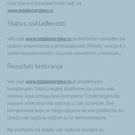
Ova izjava o pristupačnosti važi za
www.totalenergies.rs
Status usklađenosti
Veb sajt
www.totalenergies.rs
je delimično usklađen sa
opštim smernicama o pristupačnosti (RGAA), verzija 4.1,
usled nesaobraznosti i izuzeća navedenih u nastavku.
Rezultati testiranja
Veb sajt
www.totalenergies.rs
je projektovan
korišćenjem TotalEnergies platforme za izradu veb
sajtova, koja omogućava kompaniji TotalEnergies da
napravi veliki broj veb sajtova iz iste strukture. Sve
komponente koje se mogu objaviti sa ove platforme za
izradu veb sajtova vidljive su iz demonstratora.
Na platformi za izradu veb sajtova izvršeni su