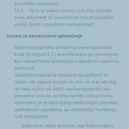
korisničkih podataka?
13.3. Da li na svakoj stranici, u slučaju potrebe,
svaki dokument za preuzimanje ima pristupačnu
verziju (osim u posebnim slučajevima)?
Izuzeci za nesrazmerno opterećenje
Ispravljanje grešaka prilikom provere ispravnosti
koda (kriterijum 8.2.) kvantifikovano je i procenjeno
kao nesrazmerno opterećenje u aktuelnim uslovima
platforme.
Sledeće komponente dostupne na platformi za
izradu veb sajtova (imajte na umu da ovaj veb sajt
ne mora nužno da sadrži ove komponente) nisu
proverene zato što se retko koriste, odnosno nisu
ispravljene jer je ispravljanje predstavljalo preveliko
opterećenje u poređenju sa učestalošću korišćenja
ovih komponenti:
audio blok (retko se koristi, nije funkcionalan)