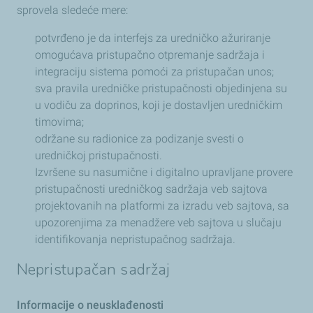
sprovela sledeće mere:
potvrđeno je da interfejs za uredničko ažuriranje
omogućava pristupačno otpremanje sadržaja i
integraciju sistema pomoći za pristupačan unos;
sva pravila uredničke pristupačnosti objedinjena su
u vodiču za doprinos, koji je dostavljen uredničkim
timovima;
održane su radionice za podizanje svesti o
uredničkoj pristupačnosti.
Izvršene su nasumične i digitalno upravljane provere
pristupačnosti uredničkog sadržaja veb sajtova
projektovanih na platformi za izradu veb sajtova, sa
upozorenjima za menadžere veb sajtova u slučaju
identifikovanja nepristupačnog sadržaja.
Nepristupačan sadržaj
Informacije o neusklađenosti