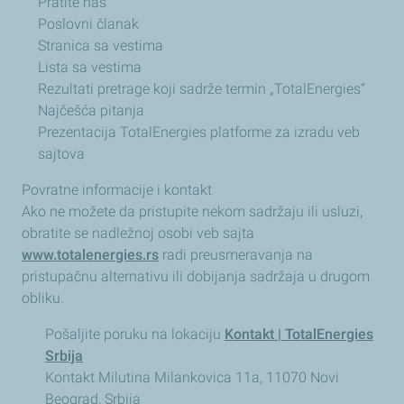
Pratite nas
Poslovni članak
Stranica sa vestima
Lista sa vestima
Rezultati pretrage koji sadrže termin „TotalEnergies“
Najčešća pitanja
Prezentacija TotalEnergies platforme za izradu veb
sajtova
Povratne informacije i kontakt
Ako ne možete da pristupite nekom sadržaju ili usluzi,
obratite se nadležnoj osobi veb sajta
www.totalenergies.rs
radi preusmeravanja na
pristupačnu alternativu ili dobijanja sadržaja u drugom
obliku.
Pošaljite poruku na lokaciju
Kontakt | TotalEnergies
Srbija
Kontakt Milutina Milankovica 11a, 11070 Novi
Beograd, Srbija