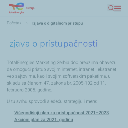
Skip
Srbija
Pretraga
to
main
Мрвице
Početak
Izjava o digitalnom pristupu
content
Izjava o pristupačnosti
TotalEnergies Marketing Serbia doo preuzima obavezu
da omogući pristup svojim internet, intranet i ekstranet
veb sajtovima, kao i svojim softverskim paketima, u
skladu sa članom 47. zakona br. 2005-102 od 11.
februara 2005. godine.
U tu svrhu sprovodi sledeću strategiju i mere:
Višegodišnji plan za pristupačnost 2021–2023
Akcioni plan za 2021. godinu
.