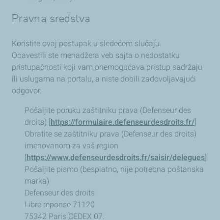
Pravna sredstva
Koristite ovaj postupak u sledećem slučaju.
Obavestili ste menadžera veb sajta o nedostatku
pristupačnosti koji vam onemogućava pristup sadržaju
ili uslugama na portalu, a niste dobili zadovoljavajući
odgovor.
Pošaljite poruku zaštitniku prava (Defenseur des
droits) [
https://formulaire.defenseurdesdroits.fr/
]
Obratite se zaštitniku prava (Defenseur des droits)
imenovanom za vaš region
[
https://www.defenseurdesdroits.fr/saisir/delegues
]
Pošaljite pismo (besplatno, nije potrebna poštanska
marka)
Defenseur des droits
Libre reponse 71120
75342 Paris CEDEX 07.