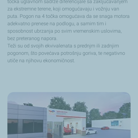
točka uglavnom sadrže diferencijale sa zaključavanjem
za ekstremne terene, koji omogućavaju i vožnju van
puta. Pogon na 4 točka omogućava da se snaga motora
adekvatno prenese na podlogu, a samim tim i
sposobnost ubrzanja po svim vremenskim uslovima,
bez preteranog napora.
Teži su od svojih ekvivalenata s prednjm ili zadnjim
pogonom, što povećava potrošnju goriva, te negativno
utiče na njihovu ekonomičnost.