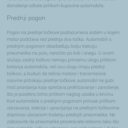
donošenje odluke prilikom kupovine automobila.
Prednji pogon
Pogon na prednje točkove podrazumeva sistem u kojem
motor podržava rad prednja dva točka. Automobili s
prednjim pogonom obezbeđuju bolju trakciju
pneumatika na putu, naročito po kiši i snegu. U ovom
slučaju zadnji točkovi nemaju primarnu ulogu prilikom
kretanja automobila, već ovu ulogu imaju prednji
točkovi, a budući da težina motora i transmisione
osovine pritiskaju prednje točkove, automobil ne gubi
moć prianjanja koja sprečava proklizavanje i zanošenje,
što je posebno bitno prilikom naglog ulaska u krivinu.
Kod automobila s prednjim pogonom pritisak prilikom
ubrzavanja, trakcije i upravljanja na prednjim točkovima
doprinosi ubrzanom trošenju prednjih pneumatika. Ne
zaboravite da pneumatike proveravate redovno tako što