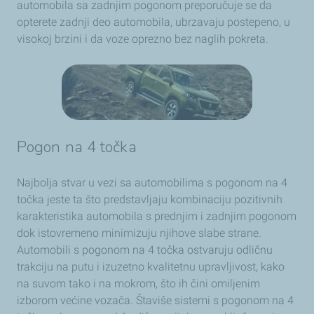
automobila sa zadnjim pogonom preporučuje se da
opterete zadnji deo automobila, ubrzavaju postepeno, u
visokoj brzini i da voze oprezno bez naglih pokreta.
Pogon na 4 točka
Najbolja stvar u vezi sa automobilima s pogonom na 4
točka jeste ta što predstavljaju kombinaciju pozitivnih
karakteristika automobila s prednjim i zadnjim pogonom
dok istovremeno minimizuju njihove slabe strane.
Automobili s pogonom na 4 točka ostvaruju odličnu
trakciju na putu i izuzetno kvalitetnu upravljivost, kako
na suvom tako i na mokrom, što ih čini omiljenim
izborom većine vozača. Štaviše sistemi s pogonom na 4