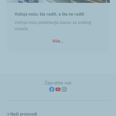
Vožnja noću: šta raditi, a šta ne raditi
Vožnja noću predstavlja izazov za svakog
vozača.
Više...
Zapratite nas
Naši proizvodi