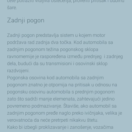
ćete potražiti vidljiva oštećenja, proveriti pritisak i dubinu
šare.
Zadnji pogon
Zadnji pogon predstavlja sistem u kojem motor
podržava rad zadnja dva točka. Kod automobila sa
zadnjim pogonom težina pogonskog sklopa
ravnomernije je raspoređena između prednjeg i zadnjeg
dela, budući da su transmisioni i osovinski sklop
razdvojeni.
Pogonska osovina kod automobila sa zadnjim
pogonom znatno je otpornija na pritisak u odnosu na
pogonsku osovinu automobila s prednjim pogonom
zato što sadrži manje elemenata, zahtevajući jedino
povremeno podmazivanje. Štaviše, ako automobil sa
zadnjim pogonom pređe naglo preko ivičnjaka, velika je
verovatnoća da neće pretrpeti nikakvu štetu.
Kako bi izbegli proklizavanje i zanošenje, vozačima