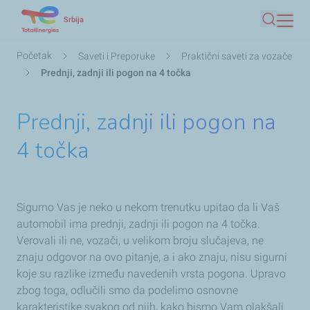
Skip
Srbija
Pretraga
to
main
Мрвице
Početak
Saveti i Preporuke
Praktični saveti za vozače
content
Prednji, zadnji ili pogon na 4 točka
Prednji, zadnji ili pogon na
4 točka
Sigurno Vas je neko u nekom trenutku upitao da li Vaš
automobil ima prednji, zadnji ili pogon na 4 točka.
Verovali ili ne, vozači, u velikom broju slučajeva, ne
znaju odgovor na ovo pitanje, a i ako znaju, nisu sigurni
koje su razlike između navedenih vrsta pogona. Upravo
zbog toga, odlučili smo da podelimo osnovne
karakteristike svakog od njih, kako bismo Vam olakšali