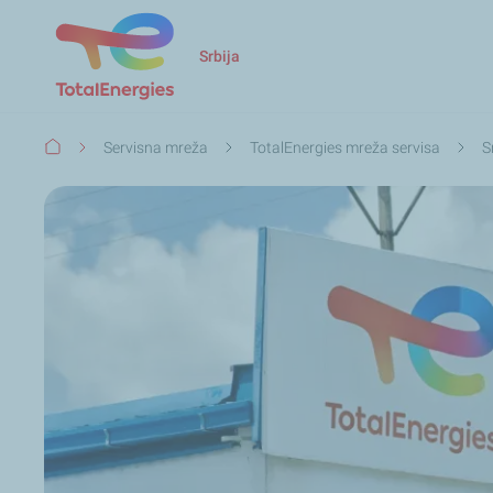
Srbija
Мрвице
Servisna mreža
TotalEnergies mreža servisa
S