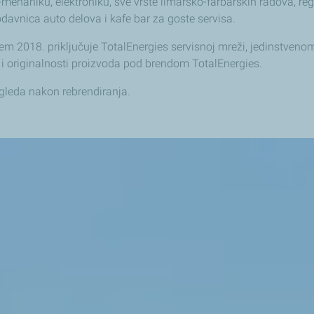
to-mehaniku, elektroniku, sve vrste limarsko-farbarskih radova, reg
odavnica auto delova i kafe bar za goste servisa.
ajem 2018. priključuje TotalEnergies servisnoj mreži, jedinstve
ge i originalnosti proizvoda pod brendom TotalEnergies.
zgleda nakon rebrendiranja.