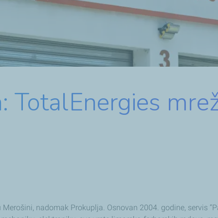
: TotalEnergies mrež
u Merošini, nadomak Prokuplja. Osnovan 2004. godine, servis “P