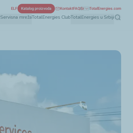
ELF
Katalog proizvoda
Kontakt
FAQ
Sr
TotalEnergies.com
e
Servisna mreža
TotalEnergies Club
TotalEnergies u Srbiji
Pretraga