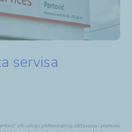
a servisa
antović” vrši uslugu profesionalnog održavanja i popravke