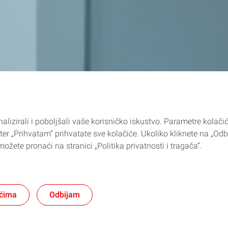
alizirali i poboljšali vaše korisničko iskustvo. Parametre kolač
ter „Prihvatam“ prihvatate sve kolačiće. Ukoliko kliknete na „Odb
ožete pronaći na stranici „Politika privatnosti i tragača“.
ićima
Odbijam