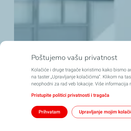
Poštujemo vašu privatnost
Kolačiće i druge tragače koristimo kako bismo an
na taster „Upravljanje kolačićima“. Klikom na tas
neophodni za rad veb lokacije. Više informacija m
Pristupite politici privatnosti i tragača
Prihvatam
Upravljanje mojim kolač