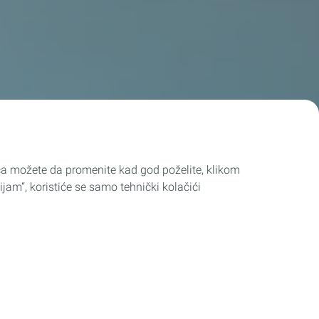
ića možete da promenite kad god poželite, klikom
ijam“, koristiće se samo tehnički kolačići