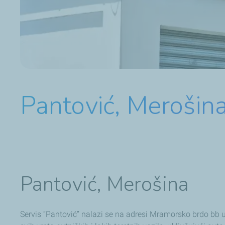
Pantović, Merošina
Pantović, Merošina
Servis “Pantović” nalazi se na adresi Mramorsko brdo bb 