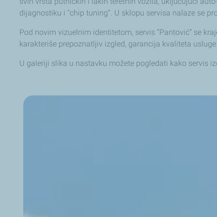
svih vrsta putničkih i lakih teretnih vozila, uključujući au
dijagnostiku i “chip tuning”. U sklopu servisa nalaze se pr
Pod novim vizuelnim identitetom, servis “Pantović” se kr
karakteriše prepoznatljiv izgled, garancija kvaliteta uslu
U galeriji slika u nastavku možete pogledati kako servis i