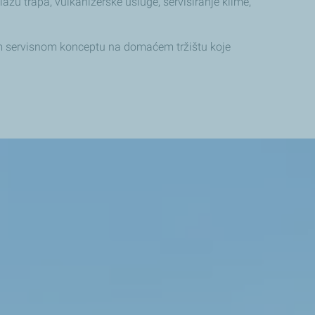
lažu trapa, vulkanizerske usluge, servisiranje klime,
nom servisnom konceptu na domaćem tržištu koje