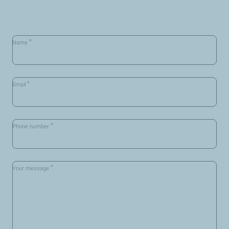
*
Name
*
Email
*
Phone number
*
Your message