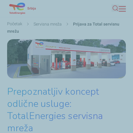
Skip
Srbija
Pretraga
to
main
Мрвице
Početak
Servisna mreža
Prijava za Total servisnu
content
mrežu
Prepoznatljiv koncept
odlične usluge:
TotalEnergies servisna
mreža