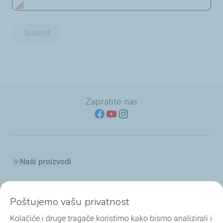
Submit
Zapratite nas
Naši proizvodi
TotalEnergies u Srbiji
Poštujemo vašu privatnost
Saveti i Preporuke
Kolačiće i druge tragače koristimo kako bismo analizirali i