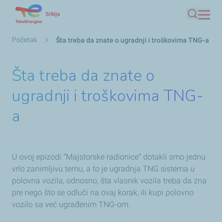
Skip
Srbija
Pretraga
to
main
Мрвице
Početak
Šta treba da znate o ugradnji i troškovima TNG-a
content
Šta treba da znate o
ugradnji i troškovima TNG-
a
U ovoj epizodi “Majstorske radionice” dotakli smo jednu
vrlo zanimljivu temu, a to je ugradnja TNG sistema u
polovna vozila, odnosno, šta vlasnik vozila treba da zna
pre nego što se odluči na ovaj korak, ili kupi polovno
vozilo sa već ugrađenim TNG-om.