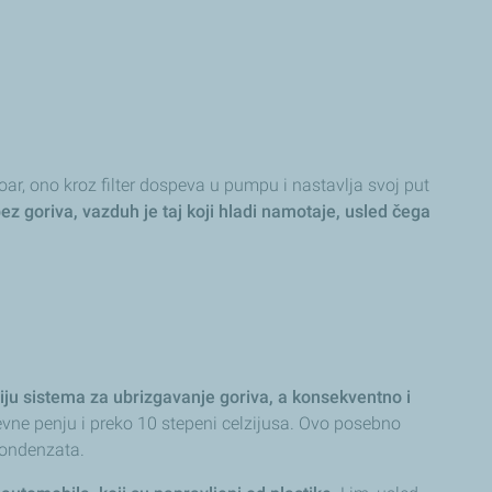
r, ono kroz filter dospeva u pumpu i nastavlja svoj put
z goriva, vazduh je taj koji hladi namotaje, usled čega
ju sistema za ubrizgavanje goriva, a konsekventno i
evne penju i preko 10 stepeni celzijusa. Ovo posebno
kondenzata.