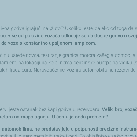
nivoa goriva igrajući na „žuto“? Ukoliko jeste, daleko od toga d
vou,
više od polovine vozača odlučuje se da dospe gorivo u svo
aju da voze s konstantno upaljenom lampicom.
 načinu uštede novca, testiranje granica motora vašeg automobila 
fijem, na lokaciji na kojoj nema benzinske pumpe na vidiku (što 
i čak hiljada eura. Naravoučenije, vožnja automobila na rezervi d
ervi jeste ostanak bez kapi goriva u rezervoaru.
Veliki broj voz
lometara na raspolaganju. U čemu je onda problem?
m automobilima, ne predstavljaju u potpunosti precizne instru
goriva ili putem metalnih traka i cevi. To objašnjava zašto nivo 