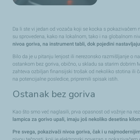
Da li ste vi jedan od vozača koji se kocka s pokazivačem 
su sprovedena, kako na lokalnom, tako i na globalnom ni
nivoa goriva, na instrument tabli, dok pojedini nastavlj
Bilo da je u pitanju lenjost ili nerezonsko razmišljanje o
ostankom bez goriva, obično, u skladu sa starim dobrim Mar
zahteva ozbiljan finansijski trošak od nekoliko stotina il
na potencijalne posledice, pripremili spisak istih.
Ostanak bez goriva
Kao što smo već naglasili, prva opasnost od vožnje na rez
lampica za gorivo upali, imaju još nekoliko desetina ki
Pre svega, pokazivači nivoa goriva, čak i u najmoderniji
nivou tečnosti, koji je elektronski povezan s pokazivačem 