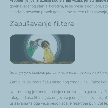
Problem je još izraženiji kod starijih vozila, jer su njiho
gorenavedenog stanja, korodira, te se meša s gorivom, št
se odvija povećan protok goriva kroz sistem ubrizgavanja
Zapušavanje filtera
Smanjenjem količine goriva u rezervoaru uvećava se konc
Zamislite da imate flašu pristojnog crnog vina...Talog koji
Naime, talog je konstanta koja se dolivanjem goriva uveća
taloga od oko 50 ml (što odgovara jednoj čašici za rakiju
usisavanja taloga veća nego kada je rezervoar pun. Dakle