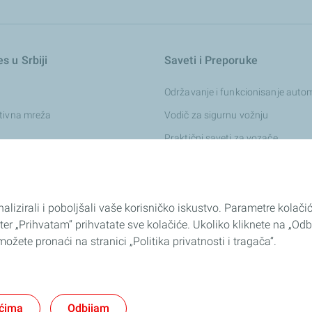
s u Srbiji
Saveti i Preporuke
Održavanje i funkcionisanje auto
utivna mreža
Vodič za sigurnu vožnju
Praktični saveti za vozače
Saveti za hitne situacije
alizirali i poboljšali vaše korisničko iskustvo. Parametre kolač
es Club
ter „Prihvatam“ prihvatate sve kolačiće. Ukoliko kliknete na „Odb
ožete pronaći na stranici „Politika privatnosti i tragača“.
ća i zaštite ličnih podataka
Izjava o digitalnom pristupu
GENERAL TERM
ićima
Odbijam