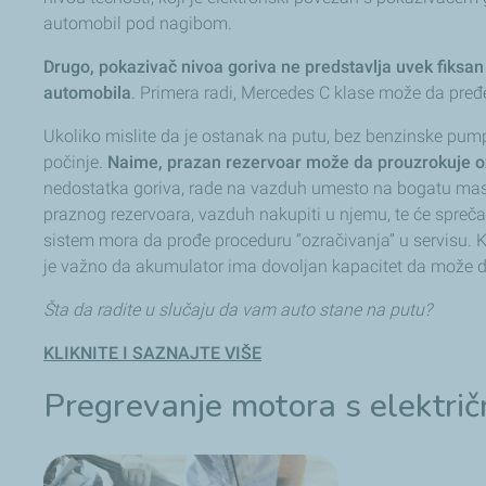
automobil pod nagibom.
Drugo, pokazivač nivoa goriva ne predstavlja uvek fiksan p
automobila
. Primera radi, Mercedes C klase može da pređ
Ukoliko mislite da je ostanak na putu, bez benzinske pumpe
počinje.
Naime, prazan rezervoar može da prouzrokuje o
nedostatka goriva, rade na vazduh umesto na bogatu masnu
praznog rezervoara, vazduh nakupiti u njemu, te će spreč
sistem mora da prođe proceduru “ozračivanja” u servisu. Ko
je važno da akumulator ima dovoljan kapacitet da može da
Šta da radite u slučaju da vam auto stane na putu?
KLIKNITE I SAZNAJTE VIŠE
Pregrevanje motora s elektr