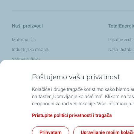
Naši proizvodi
TotalEnergie
Motorna ulja
Lokalne vesti
Industrijska maziva
Naša Distrib
Specijalni fluidi
Poštujemo vašu privatnost
Kolačiće i druge tragače koristimo kako bismo an
Lub savetnik
TotalEnergi
na taster „Upravljanje kolačićima“. Klikom na tas
neophodni za rad veb lokacije. Više informacija m
Pristupite politici privatnosti i tragača
Opšti uslovi korišćenja
Politika kolači
Prihvatam
Upravljanje mojim kolač