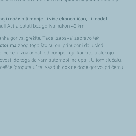
koji može biti manje ili više ekonomičan, ili model
all Astra ostati bez goriva nakon 42 km.
tanka goriva, grešite. Tada „zabava“ zapravo tek
motorima
zbog toga što su oni prinuđeni da, usled
će se, u zavisnosti od pumpe koju korisite, u slučaju
ovesti do toga da vam automobil ne upali. U tom slučaju,
 češće “progutaju” taj vazduh dok ne dođe gorivo, pri čemu