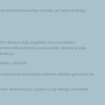
ja automobila postaje sve teža, jer motor ne dobija
jatno iskustvo, koje, pogađate, ima za posledicu
zamena delova motora i automobila). Ukoliko se ipak
trukcija:
čenje i ubrzanje;
za startovanje automobila potrebno otprilike goriva kao za
 nam skrene pažnju i upravo iz tog razloga ona treperi