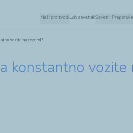
Skip
to
Naši proizvodi
Lub savetnik
Saveti i Preporuk
main
content
ntno vozite na rezervi?
a konstantno vozite 