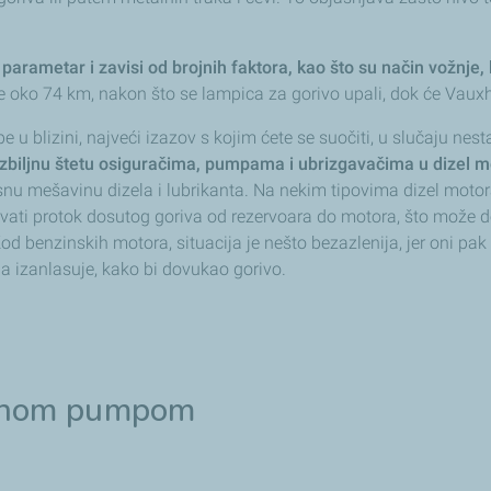
arametar i zavisi od brojnih faktora, kao što su način vožnje, 
e oko 74 km, nakon što se lampica za gorivo upali, dok će Vauxh
 u blizini, najveći izazov s kojim ćete se suočiti, u slučaju nes
zbiljnu štetu osiguračima, pumpama i ubrizgavačima u dizel 
 mešavinu dizela i lubrikanta. Na nekim tipovima dizel motora 
avati protok dosutog goriva od rezervoara do motora, što može d
d benzinskih motora, situacija je nešto bezazlenija, jer oni pak
 izanlasuje, kako bi dovukao gorivo.
ičnom pumpom