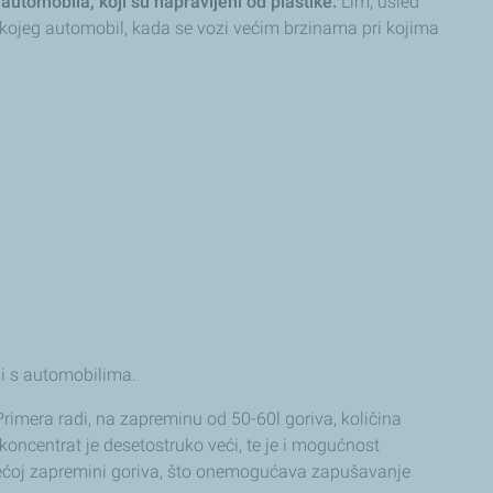
 automobila, koji su napravljeni od plastike.
Lim, usled
 kojeg automobil, kada se vozi većim brzinama pri kojima
e i s automobilima.
rimera radi, na zapreminu od 50-60l goriva, količina
oncentrat je desetostruko veći, te je i mogućnost
 većoj zapremini goriva, što onemogućava zapušavanje