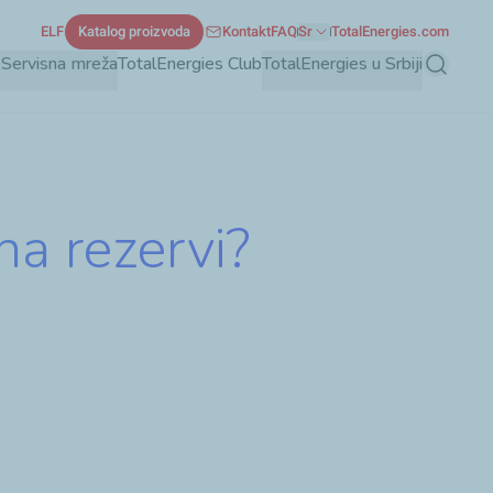
ELF
Katalog proizvoda
Kontakt
FAQ
Sr
TotalEnergies.com
e
Servisna mreža
TotalEnergies Club
TotalEnergies u Srbiji
Pretraga
na rezervi?