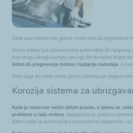
Kada auto ostane bez goriva, može doći do pregrevanja mo
Gorivo prelazi put od rezervoara automobila do njegovog m
kroz drugu okruglu pumpu, pre ngo što konačno stigne do
dolazi do pregrevanja motora i topljenja namotaja
. U nar
Osim toga što hladi motor, gorivo podmazuje njegove roti
Korozija sistema za ubrizgava
Kada je rezervoar većim delom prazan, u njemu se, usled
probleme u radu motora
. Najopasniji su prelazni vremen
štetno utiče na automobile s rezervoarima zapremine i od 