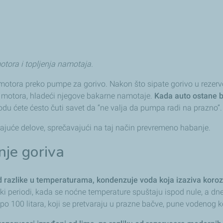
tora i topljenja namotaja.
otora preko pumpe za gorivo. Nakon što sipate gorivo u rezervoa
 motora, hladeći njegove bakarne namotaje.
Kada auto ostane be
odu ćete ćesto čuti savet da “ne valja da pumpa radi na prazno”.
rajuće delove, sprečavajući na taj način prevremeno habanje.
nje goriva
 razlike u temperaturama, kondenzuje voda koja izaziva korozi
ski periodi, kada se noćne temperature spuštaju ispod nule, a dn
po 100 litara, koji se pretvaraju u prazne bačve, pune vodenog 