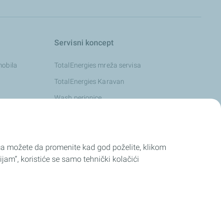
Servisni koncept
mobila
TotalEnergies mreža servisa
TotalEnergies Karavan
Wash perionice
ića možete da promenite kad god poželite, klikom
ijam“, koristiće se samo tehnički kolačići
S AND CONDITIONS OF SALE
Cookies