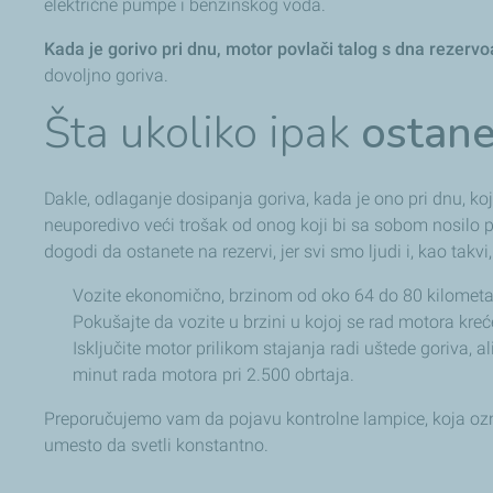
električne pumpe i benzinskog voda.
Kada je gorivo pri dnu, motor povlači talog s dna rezervoa
dovoljno goriva.
Šta ukoliko ipak
ostane
Dakle, odlaganje dosipanja goriva, kada je ono pri dnu, koj
neuporedivo veći trošak od onog koji bi sa sobom nosilo 
dogodi da ostanete na rezervi, jer svi smo ljudi i, kao tak
Vozite ekonomično, brzinom od oko 64 do 80 kilometara
Pokušajte da vozite u brzini u kojoj se rad motora kreć
Isključite motor prilikom stajanja radi uštede goriva,
minut rada motora pri 2.500 obrtaja.
Preporučujemo vam da pojavu kontrolne lampice, koja označ
umesto da svetli konstantno.