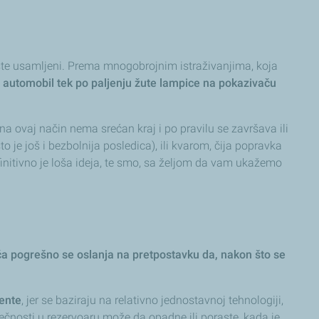
a ste usamljeni. Prema mnogobrojnim istraživanjima, koja
j automobil tek po paljenju žute lampice na pokazivaču
na ovaj način nema srećan kraj i po pravilu se završava ili
je još i bezbolnija posledica), ili kvarom, čija popravka
efinitivno je loša ideja, te smo, sa željom da vam ukažemo
ača pogrešno se oslanja na pretpostavku da, nakon što se
mente
, jer se baziraju na relativno jednostavnoj tehnologiji,
tečnosti u rezervoaru može da opadne ili poraste, kada je