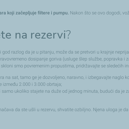
ra koji začepljuje filtere i pumpu.
Nakon što se ovo dogodi, vožn
te na rezervi
?
i god razlog da je u pitanju, može da se pretvori u krajnje nepri
pravovremeno dosipanje goriva (usluge šlep službe, popravka i 
vi, skloni smo povremenim propustima, pridržavajte se sledećih ins
 na sat, tamo ge je dozvoljeno, naravno, i izbegavajte naglo ko
e između 2.000 i 3.000 obrtaja;
 ali samo ukoliko stajete na duže od jednog minuta, budući da je 
ava da ste ušli u rezervu, shvatite ozbiljno. Njena uloga je da