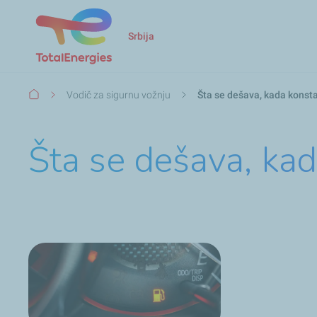
Srbija
Мрвице
Vodič za sigurnu vožnju
Šta se dešava, kada konsta
Šta se dešava, kad