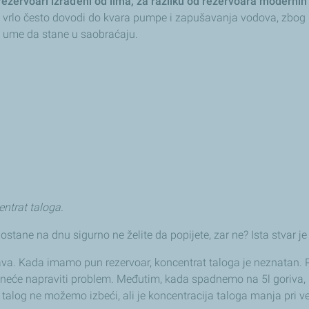
vi rezervoari izrađeni od lima, za razliku od rezervoara modernih
o vrlo često dovodi do kvara pumpe i zapušavanja vodova, zbog
, ume da stane u saobraćaju.
entrat taloga.
 ostane na dnu sigurno ne želite da popijete, zar ne? Ista stvar j
va. Kada imamo pun rezervoar, koncentrat taloga je neznatan. P
) neće napraviti problem. Međutim, kada spadnemo na 5l goriva, k
, talog ne možemo izbeći, ali je koncentracija taloga manja pri