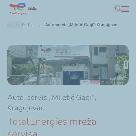
Skip
Srbija
Pretraga
to
main
Мрвице
...
Serbia
Auto-servis „Miletić Gagi”, Kragujevac
content
Auto-servis „Miletić Gagi”,
Kragujevac
TotalEnergies mreža
servisa