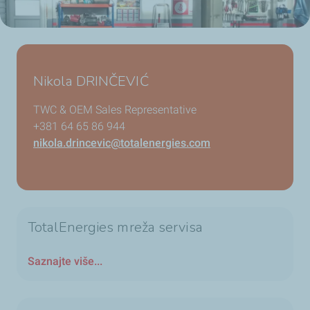
Nikola DRINČEVIĆ
TWC & OEM Sales Representative
+381 64 65 86 944
nikola.drincevic@totalenergies.com
TotalEnergies mreža servisa
Saznajte više...